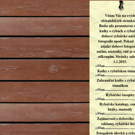
Vítám Vás na svýc
sběratelských stránká
Budu zde prezentovat s
knihy o rybách a rybař
dobové rybářské náčí
fotografie apod. Pokud
nějaké dobové fotograf
náčiní, nástrahy, rád je 
odkoupím. Stránky zal
1.1.2015.
Knihy s rybářskou téma
Zahraniční knihy s ryb
tématikou
Rybářské časopisy
Rybářské katalogy, cen
letáky, manuály
Zajímavosti z dobového 
reklamy, rybářské líst
Fotogalerie úlovků a ryb