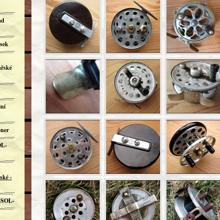
ad
sek
ařské
iní
öner
OL-
ské -
 -SOL-