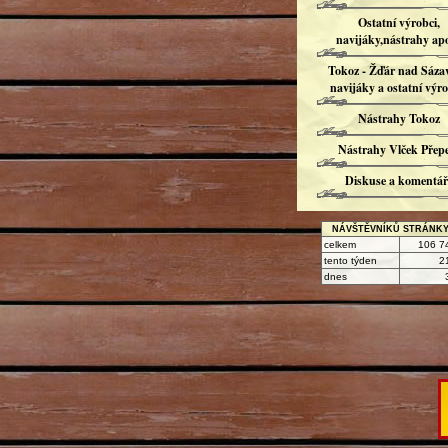
Ostatní výrobci,
navijáky,nástrahy ap
Tokoz - Žďár nad Sázav
navijáky a ostatní výr
Nástrahy Tokoz
Nástrahy Vlček Přep
Diskuse a komentář
NÁVŠTĚVNÍKŮ STRÁNK
celkem
106 7
tento týden
2
dnes