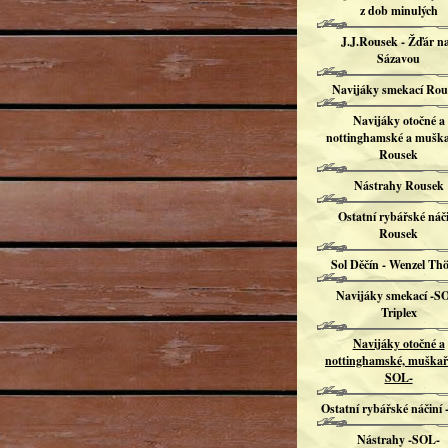
z dob minulých
J.J.Rousek - Žďár n
Sázavou
Navijáky smekací Rou
Navijáky otočné a
nottinghamské a mušk
Rousek
Nástrahy Rousek
Ostatní rybářské náč
Rousek
Sol Děčín - Wenzel Th
Navijáky smekací -S
Triplex
Navijáky otočné a
nottinghamské, muškař
SOL-
Ostatní rybářské náčiní
Nástrahy -SOL-