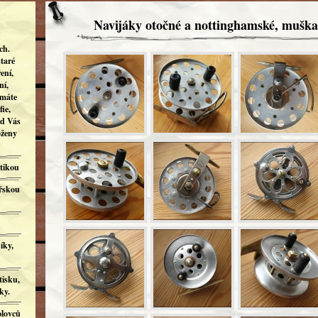
Navijáky otočné a nottinghamské, mušk
h
ch.
taré
ení,
ní,
 máte
ie,
od Vás
oženy
tikou
ářskou
íky,
tisku,
ky.
olovců