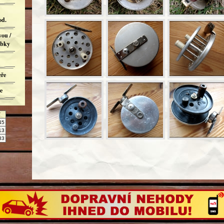
od.
ou /
obky
eře
e
Y
45
13
33