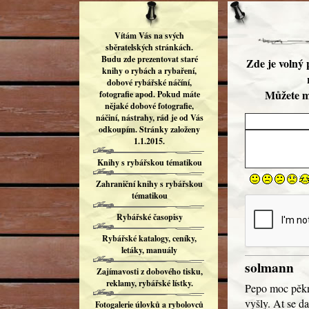
Vítám Vás na svých
sběratelských stránkách.
Budu zde prezentovat staré
Zde je volný 
knihy o rybách a rybaření,
dobové rybářské náčíní,
Můžete m
fotografie apod. Pokud máte
nějaké dobové fotografie,
náčiní, nástrahy, rád je od Vás
odkoupím. Stránky založeny
1.1.2015.
Knihy s rybářskou tématikou
Zahraniční knihy s rybářskou
tématikou
Rybářské časopisy
Rybářské katalogy, ceníky,
letáky, manuály
solmann
Zajímavosti z dobového tisku,
reklamy, rybářské lístky.
Pepo moc pěkné
vyšly. At se da
Fotogalerie úlovků a rybolovců