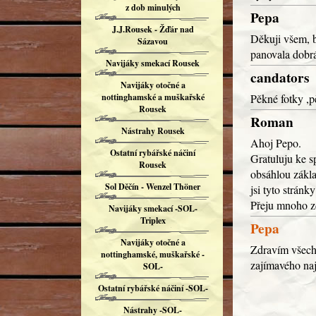
z dob minulých
Pepa
J.J.Rousek - Žďár nad
Děkuji všem, b
Sázavou
panovala dobrá
Navijáky smekací Rousek
candators
Navijáky otočné a
nottinghamské a muškařské
Pěkné fotky ,
Rousek
Roman
Nástrahy Rousek
Ahoj Pepo.
Ostatní rybářské náčiní
Gratuluju ke s
Rousek
obsáhlou zákla
Sol Děčín - Wenzel Thöner
jsi tyto stránky
Přeju mnoho 
Navijáky smekací -SOL-
Triplex
Pepa
Navijáky otočné a
Zdravím všechn
nottinghamské, muškařské -
zajímavého naj
SOL-
Ostatní rybářské náčiní -SOL-
Nástrahy -SOL-